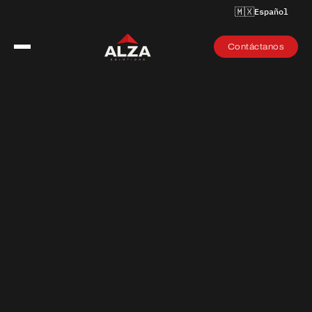
🇲🇽
Español
Contáctanos